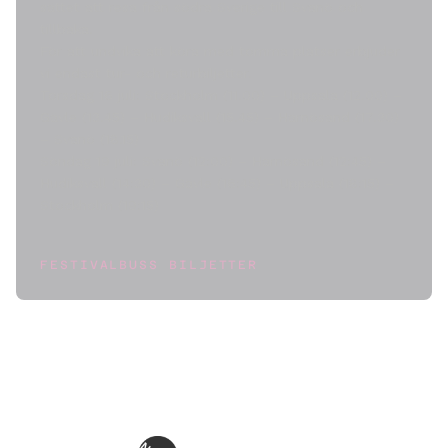
sättet att resa från södra Sverige till Svanö och
tillbaka.
För att undvika att köra med tomma platser erbjuder
vi endast tur- och returbiljetter.
Torsdag 16 juli: Stockholm (11.00) – Uppsala (12.00) –
Gävle (13.45) – Hudiksvall (15.45) – Härnösand (17.30)
– Svanö (18.15)
Söndag 19 juli: Svanö (12:00) – Härnösand (12:45) –
Hudiksvall (14:30) – Gävle (16:45) – Uppsala (18:15) –
Stockholm (19:15)
FESTIVALBUSS BILJETTER