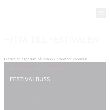
HITTA TILL FESTIVALEN
Festivalen äger rum på Svanö i Kramfors kommun.
RÄTTBUSS OCH LAMOUR
FESTIVALBUSS
Festivalbussen avgår från Stockholm torsdagen före
festivalen och återvänder på söndagen efter
festivalen. Detta är det enklaste och mest prisvärda